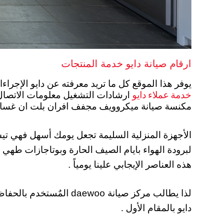
ارقام صيانة دايو خدمة المنتجات
يوفر هذا الموقع كل ما تريد معرفته عن دايو الإجراءات المتبعة اثناء الاصلاح ، الم
خدمة عملاء دايو
ارشادات التشغيل معلومات الاتصال ب
مكنسة صيانة ميكروويف مجفف افران بلت ان غسالة الاطباق شاشات LED شاشة بلازما ، تو
الأجهزة المنزلية السليمة تجعل يومك أسهل فهي تيس
لبرودة الهواء بايام الصيف الحارة وبوتاجازات طهي
هذه العناصر الإيجابي علينا يومياً .
لذا يطالب مركز صيانة o
دايو بالمقام الأول .