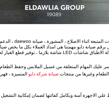
شورة ، صيانة daewoo ، الدعم الفني ، كما يوجد ضمان المنتجات عناوين
رقم صيانة دايو مهمتنا هي امداد العملاء بكل ما يخص صيانه 
فير قطع الغيار لحماية المنتج .
ر عليك المهام المتعلقة من غسيل الملابس وحفظ الطعام و 
صيانة شركة دايو
 الطعام وغيرها من منتجات
المتميزة ، فهي 
daewo المٌستخدم بالحفاظ علي الاجهزة آمنة وبكامل كفائتها لضمان إمكا