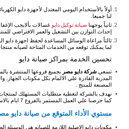
أولاً بالأستخدام اليومي المعتدل لأجهزة دايو الكهربا
لنا جميعا.
صيانة توكيل دايو
ثانياً يوجهنا
غسالات بألايجب الإغفال 
إحداث التوازن بين التشغيل والعمر الافتراضي للمنتجا
ثالثاً مراعاة الوسائل المساعدة لحفظ اجهزة دايو ال
لما يمكنك توقعه من الخدمات المتاحة لصيانه منتجات 
تحسين الخدمة بمراكز صيانة دايو
تسعي
شركة دايو مصر
بجميع فروعها المنتشرة بالمح
المدربة القادرة علي الالمام بكل مكونات الجهاز. وال
المصنعة للمنتج .
نهدف بالشركة لتغطية متطلبات المستهلك لمنتجات دا
كما حرصنا علي العمل المستمر بالفروع 7 ايام بالاسبوع استجابة لعملائنا بجميع انحاء الجمهورية .
مستوي الأداء المتوقع من صيانة دايو مص
مكونات دايو الاصلية اللازمة للصيانه هي الوسيلة الض