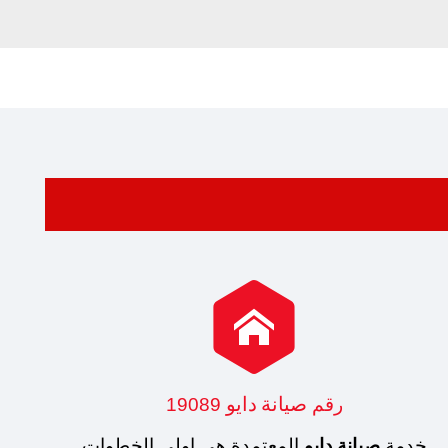

صيانة دايو
رقم
19089
خدمة
صيانة دايو
المعتمدة هي اولي الخطوات